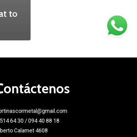
at to
Contáctenos
ortinascormetal@gmail.com
 514 64 30 / 094 40 88 18
lberto Calamet 4608