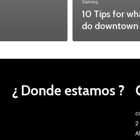
Gaming
10 Tips for wh
do downtown
¿ Donde estamos ?
c
2
A