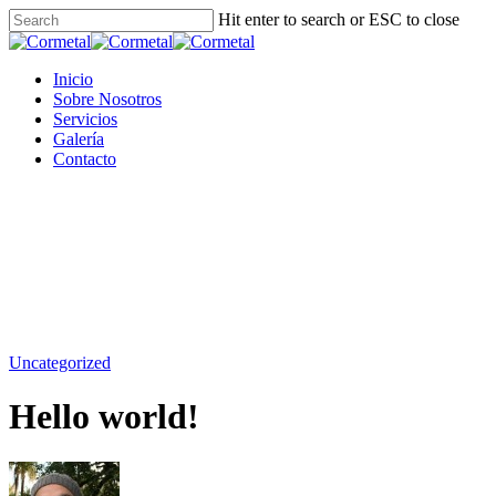
Skip
Hit enter to search or ESC to close
to
Close
main
Search
content
Menu
Inicio
Sobre Nosotros
Servicios
Galería
Contacto
Uncategorized
Hello world!